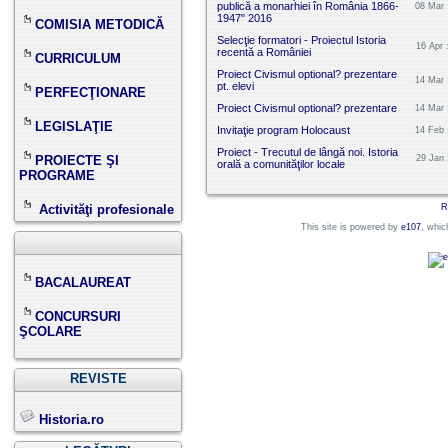
publică a monarhiei în România 1866-
08 Mar 
1947" 2016
COMISIA METODICĂ
Selecţie formatori - Proiectul Istoria
16 Apr 
recentă a României
CURRICULUM
Proiect Civismul optional? prezentare
14 Mar 
pt. elevi
PERFECŢIONARE
Proiect Civismul optional? prezentare
14 Mar 
LEGISLAŢIE
Invitaţie program Holocaust
14 Feb 
Proiect - Trecutul de lângă noi. Istoria
PROIECTE ŞI
29 Jan 
orală a comunităţilor locale
PROGRAME
Activităţi profesionale
R
This site is powered by
e107
, whic
BACALAUREAT
CONCURSURI
ŞCOLARE
REVISTE
Historia.ro