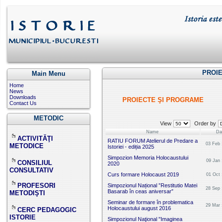
PROI
Main Menu
Home
News
Downloads
PROIECTE ŞI PROGRAME
Contact Us
METODIC
View
Order by
Name
Da
ACTIVITĂŢI
RATIU FORUM Atelierul de Predare a
03 Feb 
METODICE
Istoriei - ediția 2025
Simpozion Memoria Holocaustului
09 Jan 
CONSILIUL
2020
CONSULTATIV
Curs formare Holocaust 2019
01 Oct 
PROFESORI
Simpozionul Național ”Restitutio Matei
28 Sep 
Basarab în ceas aniversar”
METODIŞTI
Seminar de formare în problematica
29 Mar 
Holocaustului august 2016
CERC PEDAGOGIC
ISTORIE
Simpozionul Naţional "Imaginea