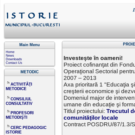
PROI
Main Menu
Home
News
Investeşte în oameni!
Downloads
Contact Us
Proiect cofinanţat din Fond
Operaţional Sectorial pent
METODIC
2007 – 2013
Axa prioritară 1 "Educaţia şi
ACTIVITĂŢI
METODICE
creşterii economice şi dezvo
Domeniul major de intervenţ
CONSILIUL
CONSULTATIV
umane din educaţie şi form
Titlul proiectului:
Trecutul de
PROFESORI
comunităţilor locale
METODIŞTI
Contract POSDRU/87/1.3/
CERC PEDAGOGIC
ISTORIE