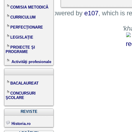
COMISIA METODICĂ
This site is powered by
e107
, which is 
CURRICULUM
'kh
PERFECŢIONARE
LEGISLAŢIE
PROIECTE ŞI
PROGRAME
Activităţi profesionale
BACALAUREAT
CONCURSURI
ŞCOLARE
REVISTE
Historia.ro