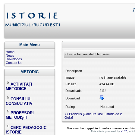
Main Menu
Home
Curs de formare statul Ierusalim
News
Downloads
Contact Us
Description
METODIC
Image
no image available
ACTIVITĂŢI
Filesize
434.44 kB
METODICE
Downloads
2114
Download
CONSILIUL
CONSULTATIV
Rating
Not rated
PROFESORI
<< Previous [Concurs Iaşi - Istoria de la
METODIŞTI
Golia]
CERC PEDAGOGIC
You must be logged in to make comments on this si
ISTORIE
This site is powered by
e107
, whic