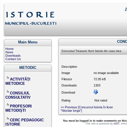
CONC
Main Menu
Home
Concursul Treasure Hunt Istoria din casa mea
News
Downloads
Contact Us
Description
METODIC
Image
no image available
ACTIVITĂŢI
Filesize
72.05 kB
METODICE
Downloads
1303
Download
CONSILIUL
CONSULTATIV
Rating
Not rated
PROFESORI
<< Previous [Concursul Istoria în licee
METODIŞTI
”Nioclae Iorga”]
CERC PEDAGOGIC
You must be logged in to make comments on this si
ISTORIE
This site is powered by
e107
, whic