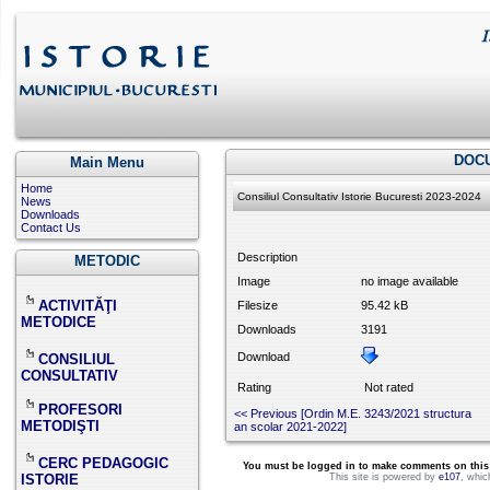
DOC
Main Menu
Home
Consiliul Consultativ Istorie Bucuresti 2023-2024
News
Downloads
Contact Us
Description
METODIC
Image
no image available
ACTIVITĂŢI
Filesize
95.42 kB
METODICE
Downloads
3191
Download
CONSILIUL
CONSULTATIV
Rating
Not rated
PROFESORI
<< Previous [Ordin M.E. 3243/2021 structura
METODIŞTI
an scolar 2021-2022]
CERC PEDAGOGIC
You must be logged in to make comments on this si
ISTORIE
This site is powered by
e107
, whic