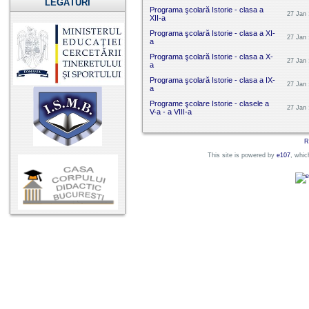
LEGĂTURI
Programa şcolară Istorie - clasa a
27 Jan 
XII-a
Programa şcolară Istorie - clasa a XI-
27 Jan 
a
Programa şcolară Istorie - clasa a X-
27 Jan 
a
Programa şcolară Istorie - clasa a IX-
27 Jan 
a
Programe şcolare Istorie - clasele a
27 Jan 
V-a - a VIII-a
R
This site is powered by
e107
, whic