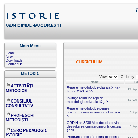
Main Menu
Home
News
Downloads
CURRICULUM
Contact Us
METODIC
View
Order by
Name
Da
ACTIVITĂŢI
Repere metodologice clasa a XII-a -
13 Sep 
METODICE
Istorie 2024-2025
Invitație reuniune repere
31 Aug 
CONSILIUL
metodologice clasele IX și X
CONSULTATIV
Repere metodologice pentru
aplicarea curriculumului la clasa a ix-
07 Sep 
PROFESORI
a
METODIŞTI
ORDIN nr. 3238 Metodologia privind
dezvoltarea curriculumului la decizia
07 Sep 
CERC PEDAGOGIC
şcolii
ISTORIE
Programa şcolară pentru disciplina