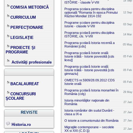
14 Sep 
ISTORIE - clasele V-VIII
COMISIA METODICĂ
Programa școlara pentru disciplina
opțională "Romania în epoca Primului
12 Sep 
Război MondiaI 1914-192
CURRICULUM
Programe școlare pentru disciplina
03 Sep 
Istorie - clasele V-VIII
PERFECŢIONARE
Programa şcolară pentru disciplina
14 Mar 
ISTORIE, cls. V-VIII
LEGISLAŢIE
Programa şcolară Istoria recentă a
05 May 
României [cds]
PROIECTE ŞI
PROGRAME
Programa şcolară Istorie orală:
Istorie trăită - Istorie povestită [cds
05 Feb 
liceu]]
Activităţi profesionale
Programa şcolară Istorie orală:
Istorie trăită - Istorie povestită [cds
05 Feb 
gimnaziu]
OMECTS nr.5909/28.09.2012 CDS
05 Feb 
BACALAUREAT
Istorie orală
Programa şcolară Istoria monarhiei în
29 May 
CONCURSURI
România (cdş)
ŞCOLARE
Istoria minorităţilor naţionale din
27 Jan 
România
Istoria românilor din sudul Dunării -
REVISTE
27 Jan 
clasa a IX-a
O istorie a comunismului din România
27 Jan 
Historia.ro
Migraţiile contemporane – secolele
27 Jan 
XX si XXI (C.D.Ş)